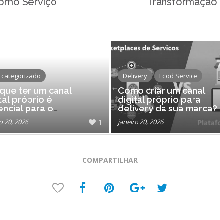
omo Serviço”
Transformação D
o
 categorizado
Delivery
Food Service
 que ter um canal
Como criar um canal
tal próprio é
digital próprio para
encial para o
delivery da sua marca?
scimento do seu
o 20, 2026
1
janeiro 20, 2026
ivery?
COMPARTILHAR