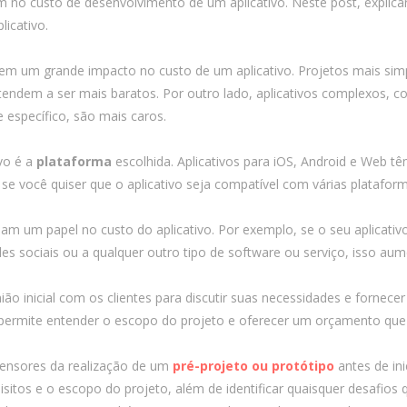
iam no custo de desenvolvimento de um aplicativo. Neste post, expli
Integrações
licativo.
Sistemas de gestão
E-commerce
em um grande impacto no custo de um aplicativo. Projetos mais sim
endem a ser mais baratos. Por outro lado, aplicativos complexos, c
Vtex E-commerce
específico, são mais caros.
Sites e PWAs
ivo é a
plataforma
escolhida. Aplicativos para iOS, Android e Web tê
Alexa Skills
se você quiser que o aplicativo seja compatível com várias platafor
Growth Hacking
um papel no custo do aplicativo. Por exemplo, se o seu aplicativo 
IOT
s sociais ou a qualquer outro tipo de software ou serviço, isso aum
Squad as a Service
nião inicial com os clientes para discutir suas necessidades e fornece
 permite entender o escopo do projeto e oferecer um orçamento que 
Desenvolvimento Sob
Medida
ensores da realização de um
pré-projeto ou protótipo
antes de ini
Outsourcing
isitos e o escopo do projeto, além de identificar quaisquer desafio