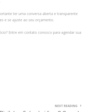
.
outubro 2025
setembro 2025
portante ter uma conversa aberta e transparente
agosto 2025
des e se ajuste ao seu orçamento.
julho 2025
gócio? Entre em contato conosco para agendar sua
junho 2025
maio 2025
abril 2025
março 2025
fevereiro 2025
janeiro 2025
dezembro 2024
novembro 2024
outubro 2024
setembro 2024
NEXT READING