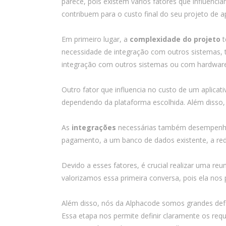
parece, pois existem vários fatores que influenc
contribuem para o custo final do seu projeto de ap
Em primeiro lugar, a
complexidade do projeto
t
necessidade de integração com outros sistemas, t
integração com outros sistemas ou com hardware 
Outro fator que influencia no custo de um aplicat
dependendo da plataforma escolhida. Além disso, 
As
integrações
necessárias também desempenham 
pagamento, a um banco de dados existente, a rede
Devido a esses fatores, é crucial realizar uma reu
valorizamos essa primeira conversa, pois ela nos
Além disso, nós da Alphacode somos grandes def
Essa etapa nos permite definir claramente os requ