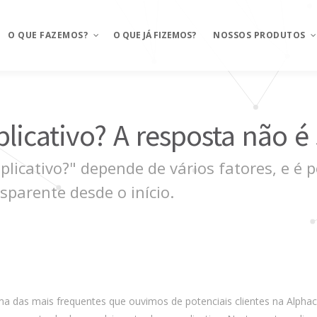
O QUE FAZEMOS?
O QUE JÁ FIZEMOS?
NOSSOS PRODUTOS
Aplicativos móveis
Mosaico
licativo? A resposta não é
BAAS – Bank As A Service
Mosaico Banking
icativo?" depende de vários fatores, e é p
Integrações
Mosaico Food
sparente desde o início.
Ux Design e Pré-projeto
Anyfood – Integrador d
delivery
Serviços de Cloud
Mosaico Saúde
Chatbot e WhatsApp
Mosaico Logistica
CRM Food
Sustentação de projeto
a das mais frequentes que ouvimos de potenciais clientes na Alpha
FMS e Delivery Próprio