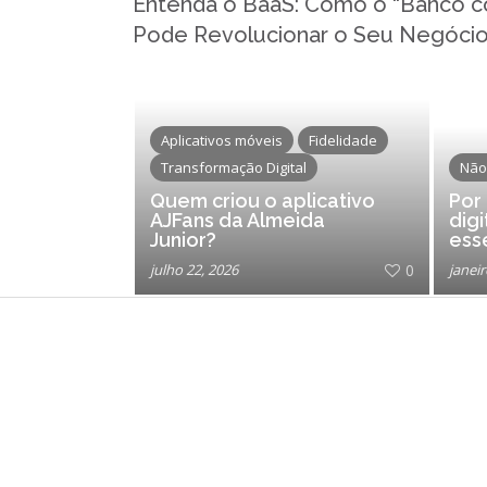
Entenda o BaaS: Como o “Banco c
Pode Revolucionar o Seu Negóci
Aplicativos móveis
Fidelidade
Transformação Digital
Não
Quem criou o aplicativo
Por
AJFans da Almeida
digi
Junior?
ess
cre
julho 22, 2026
0
janeir
del