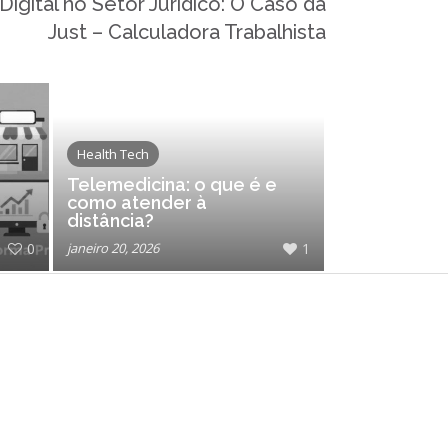
agosto 2024
igital no Setor Jurídico: O Caso da
Just – Calculadora Trabalhista
julho 2024
junho 2024
abril 2024
novembro 2023
Health Tech
outubro 2023
Telemedicina: o que é e
agosto 2023
como atender à
junho 2023
distância?
0
janeiro 20, 2026
maio 2023
1
março 2023
janeiro 2023
novembro 2022
outubro 2022
setembro 2022
agosto 2021