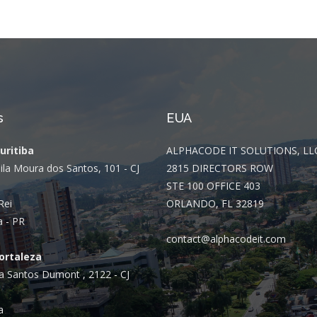
s
EUA
Curitiba
ALPHACODE IT SOLUTIONS, LL
ila Moura dos Santos, 101 - CJ
2815 DIRECTORS ROW
STE 100 OFFICE 403
Rei
ORLANDO, FL 32819
a - PR
contact@alphacodeit.com
Fortaleza
a Santos Dumont , 2122 - CJ
a