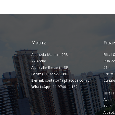
Matriz
Filiai
Alameda Madeira 258 -
Filial 
22 Andar
Rua Ze
Alphaville Barueri – SP
514
Fone:
(11) 4552-1180
Cristo 
E-mail:
contato@alphacode.com.br
Curitib
WhatsApp:
11 97661-4162
Filial 
Avenid
1206
Aldeot