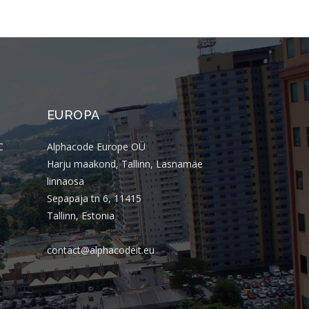
junho 2021
abril 2021
março 2021
março 2020
janeiro 2020
EUROPA
agosto 2019
julho 2019
C
Alphacode Europe OÜ
maio 2019
Harju maakond, Tallinn, Lasnamäe
linnaosa
abril 2019
Sepapaja tn 6, 11415
março 2019
Tallinn, Estonia
fevereiro 2019
janeiro 2019
contact@alphacodeit.eu
dezembro 2018
outubro 2018