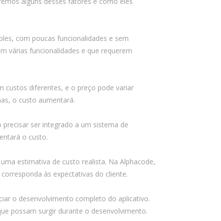
caremos alguns desses fatores e como eles
PSTI: Por que essa escolha define a
estabilidade da sua operação
financeira
ples, com poucas funcionalidades e sem
om várias funcionalidades e que requerem
Comentários
m custos diferentes, e o preço pode variar
Arquivos
mas, o custo aumentará.
agosto 2026
precisar ser integrado a um sistema de
julho 2026
entará o custo.
abril 2026
r uma estimativa de custo realista. Na Alphacode,
março 2026
corresponda às expectativas do cliente.
fevereiro 2026
janeiro 2026
ciar o desenvolvimento completo do aplicativo.
s que possam surgir durante o desenvolvimento.
novembro 2025